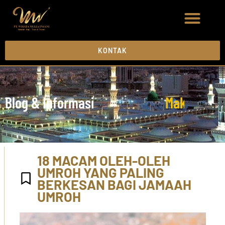
KONTAK
Blog & Informasi
M
a
k
k
a
h
M
a
18 MACAM OLEH-OLEH
UMROH YANG PALING
BERKESAN BAGI JAMAAH
UMROH