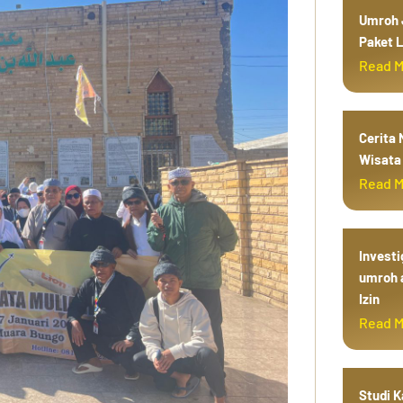
Umroh J
Paket L
Read 
Cerita
Wisata 
Read 
Investi
umroh 
Izin
Read 
Studi 