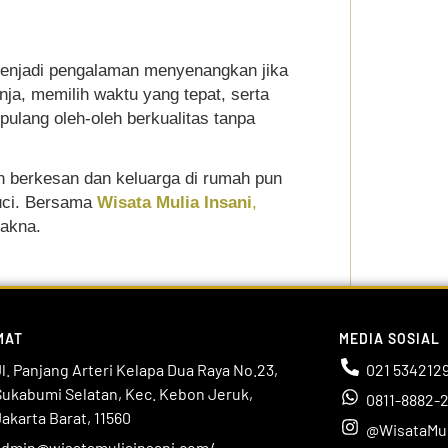
menjadi pengalaman menyenangkan jika
ja, memilih waktu yang tepat, serta
lang oleh-oleh berkualitas tanpa
in berkesan dan keluarga di rumah pun
uci. Bersama
Wisata Mulia Insani
,
makna.
MAT
MEDIA SOSIAL
l. Panjang Arteri Kelapa Dua Raya No.23,
021 534212
Sukabumi Selatan, Kec. Kebon Jeruk,
0811-8882-
akarta Barat, 11560
@WisataMul
admin@wisatamuliainsani.com/