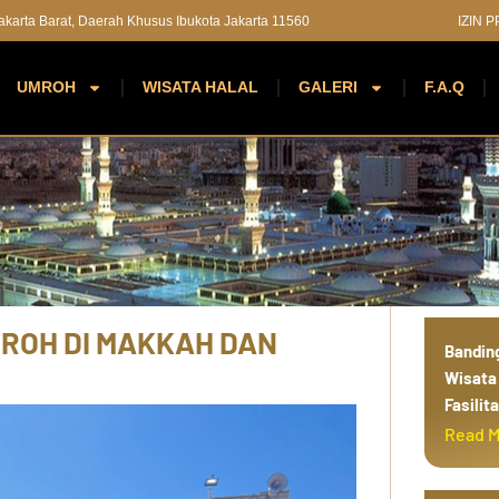
 Jakarta Barat, Daerah Khusus Ibukota Jakarta 11560
IZIN 
UMROH
WISATA HALAL
GALERI
F.A.Q
d
i
n
a
h
MROH DI MAKKAH DAN
Bandin
Wisata 
Fasilit
Read 