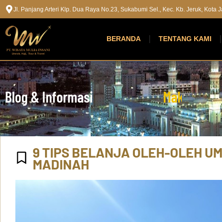
Jl. Panjang Arteri Klp. Dua Raya No.23, Sukabumi Sel., Kec. Kb. Jeruk, Kota
BERANDA
TENTANG KAMI
Blog & Informasi
M
a
k
k
a
h
M
a
9 TIPS BELANJA OLEH-OLEH U
MADINAH