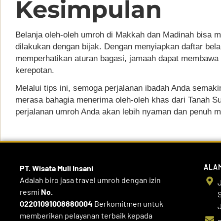
Kesimpulan
Belanja oleh-oleh umroh di Makkah dan Madinah bisa 
dilakukan dengan bijak. Dengan menyiapkan daftar belan
memperhatikan aturan bagasi, jamaah dapat membawa pu
kerepotan.
Melalui tips ini, semoga perjalanan ibadah Anda semak
merasa bahagia menerima oleh-oleh khas dari Tanah S
perjalanan umroh Anda akan lebih nyaman dan penuh 
ALA
PT. Wisata Muli
Insani
Adalah biro jasa travel umroh dengan izin
J
resmi
No.
02201091008880004
Berkomitmen untuk
J
memberikan pelayanan terbaik kepada