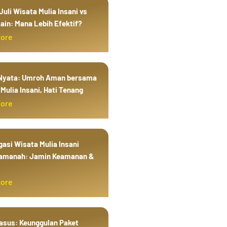
uli Wisata Mulia Insani vs
ain: Mana Lebih Efektif?
More
 Nyata: Umroh Aman bersama
Mulia Insani, Hati Tenang
More
gasi Wisata Mulia Insani
amanah: Jamin Keamanan &
More
Kasus: Keunggulan Paket