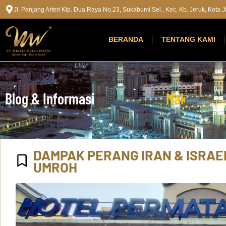
Jl. Panjang Arteri Klp. Dua Raya No.23, Sukabumi Sel., Kec. Kb. Jeruk, Kota
BERANDA
TENTANG KAMI
Blog & Informasi
M
a
k
k
a
h
M
a
DAMPAK PERANG IRAN & ISRAE
UMROH