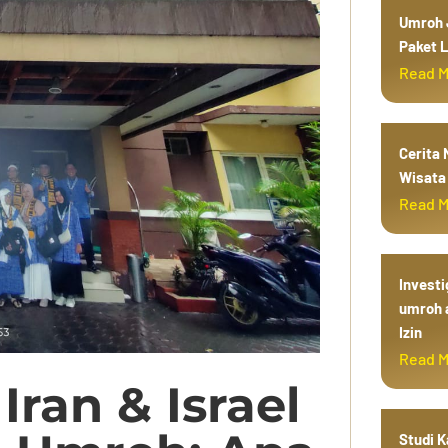
Umroh J
Paket L
Read 
Cerita
Wisata 
Read 
Investi
umroh 
Izin
Read 
ran & Israel
Studi 