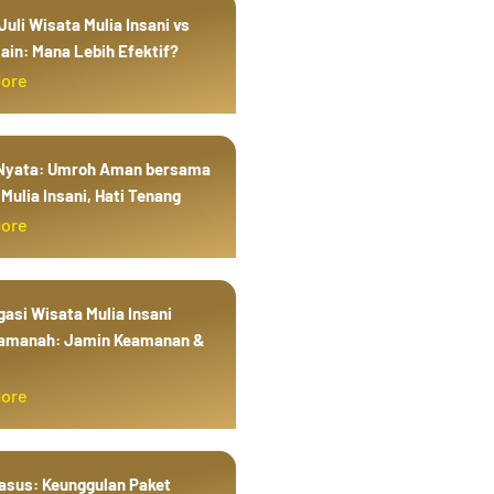
uli Wisata Mulia Insani vs
ain: Mana Lebih Efektif?
More
 Nyata: Umroh Aman bersama
Mulia Insani, Hati Tenang
More
gasi Wisata Mulia Insani
amanah: Jamin Keamanan &
More
Kasus: Keunggulan Paket