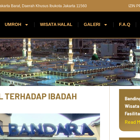
 Jakarta Barat, Daerah Khusus Ibukota Jakarta 11560
IZIN 
UMROH
WISATA HALAL
GALERI
F.A.Q
d
i
n
a
h
L TERHADAP IBADAH
Bandin
Wisata 
Fasilit
Read 