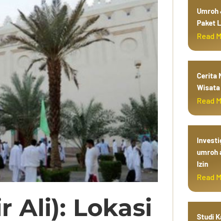
Umroh J
Paket L
Read 
Cerita
Wisata 
Read 
Investi
umroh 
Izin
Read 
r Ali): Lokasi
Studi 