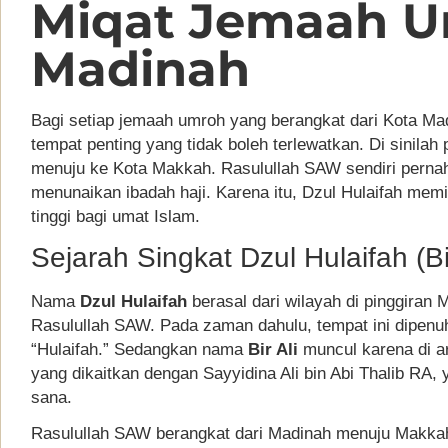
Miqat Jemaah U
Madinah
Bagi setiap jemaah umroh yang berangkat dari Kota Ma
tempat penting yang tidak boleh terlewatkan. Di sinila
menuju ke Kota Makkah. Rasulullah SAW sendiri pernah 
menunaikan ibadah haji. Karena itu, Dzul Hulaifah memili
tinggi bagi umat Islam.
Sejarah Singkat Dzul Hulaifah (Bir
Nama
Dzul Hulaifah
berasal dari wilayah di pinggiran
Rasulullah SAW. Pada zaman dahulu, tempat ini dipenu
“Hulaifah.” Sedangkan nama
Bir Ali
muncul karena di ar
yang dikaitkan dengan Sayyidina Ali bin Abi Thalib RA, y
sana.
Rasulullah SAW berangkat dari Madinah menuju Makkah 