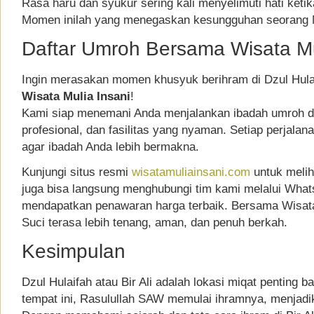
Rasa haru dan syukur sering kali menyelimuti hati ketika
Momen inilah yang menegaskan kesungguhan seorang M
Daftar Umroh Bersama Wisata Mu
Ingin merasakan momen khusyuk berihram di Dzul Hula
Wisata Mulia Insani
!
Kami siap menemani Anda menjalankan ibadah umroh d
profesional, dan fasilitas yang nyaman. Setiap perjala
agar ibadah Anda lebih bermakna.
Kunjungi situs resmi
wisatamuliainsani.com
untuk melih
juga bisa langsung menghubungi tim kami melalui What
mendapatkan penawaran harga terbaik. Bersama Wisata 
Suci terasa lebih tenang, aman, dan penuh berkah.
Kesimpulan
Dzul Hulaifah atau Bir Ali adalah lokasi miqat penting 
tempat ini, Rasulullah SAW memulai ihramnya, menjadi