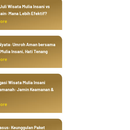
uli Wisata Mulia Insani vs
ain: Mana Lebih Efektif?
More
 Nyata: Umroh Aman bersama
Mulia Insani, Hati Tenang
More
gasi Wisata Mulia Insani
amanah: Jamin Keamanan &
More
Kasus: Keunggulan Paket