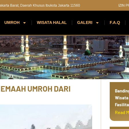
 Jakarta Barat, Daerah Khusus Ibukota Jakarta 11560
IZIN 
UMROH
WISATA HALAL
GALERI
F.A.Q
d
i
n
a
h
 JEMAAH UMROH DARI
Bandin
Wisata 
Fasilit
Read 