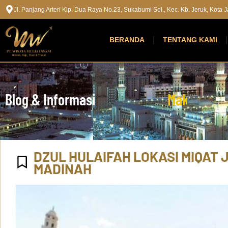
Jl. Panjang Arteri Klp. Dua Raya No.23, Sukabumi Sel., Kec. Kb. Jeruk, Kota
BERANDA
TENTANG KAMI
Blog & Informasi
M
a
k
k
a
h
M
a
DZUL HULAIFAH LOKASI MIQAT
MADINAH