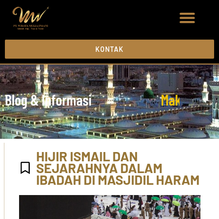
KONTAK
Blog & Informasi
M
a
k
k
a
h
M
a
HIJIR ISMAIL DAN
SEJARAHNYA DALAM
IBADAH DI MASJIDIL HARAM