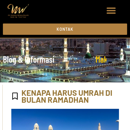
KONTAK
Blog & Informasi
M
a
k
k
a
h
M
a
KENAPA HARUS UMRAH DI
BULAN RAMADHAN