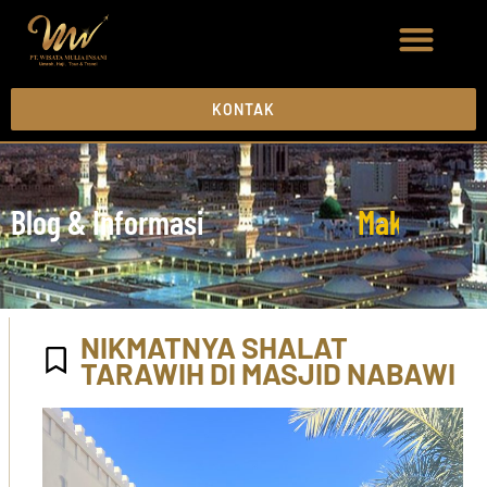
KONTAK
Blog & Informasi
M
a
k
k
a
h
M
a
NIKMATNYA SHALAT
TARAWIH DI MASJID NABAWI