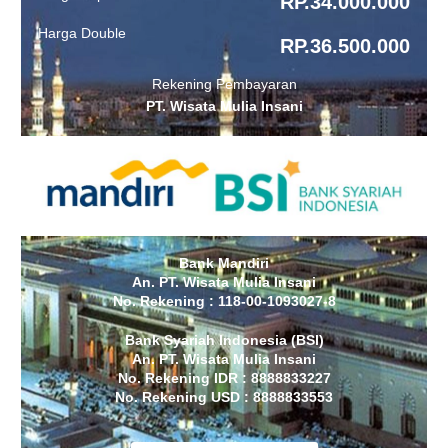
RP.34.000.000
Harga Double
RP.36.500.000
Rekening Pembayaran
PT. Wisata Mulia Insani
Bank Mandiri
An. PT. Wisata Mulia Insani
No. Rekening : 118-00-1093027-8
Bank Syariah Indonesia (BSI)
An. PT. Wisata Mulia Insani
No. Rekening IDR : 8888833227
No. Rekening USD : 8888833553