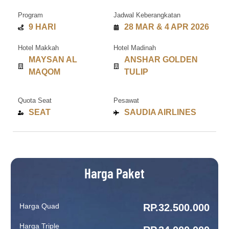
Program
Jadwal Keberangkatan
9 HARI
28 MAR & 4 APR 2026
Hotel Makkah
Hotel Madinah
MAYSAN AL
ANSHAR GOLDEN
MAQOM
TULIP
Quota Seat
Pesawat
SEAT
SAUDIA AIRLINES
Harga Paket
Harga Quad
RP.32.500.000
Harga Triple