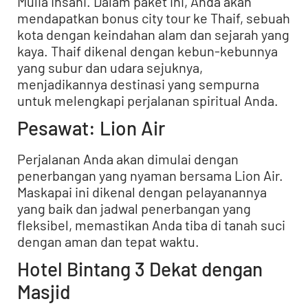
Mulia Insani. Dalam paket ini, Anda akan
mendapatkan bonus city tour ke Thaif, sebuah
kota dengan keindahan alam dan sejarah yang
kaya. Thaif dikenal dengan kebun-kebunnya
yang subur dan udara sejuknya,
menjadikannya destinasi yang sempurna
untuk melengkapi perjalanan spiritual Anda.
Pesawat: Lion Air
Perjalanan Anda akan dimulai dengan
penerbangan yang nyaman bersama Lion Air.
Maskapai ini dikenal dengan pelayanannya
yang baik dan jadwal penerbangan yang
fleksibel, memastikan Anda tiba di tanah suci
dengan aman dan tepat waktu.
Hotel Bintang 3 Dekat dengan
Masjid