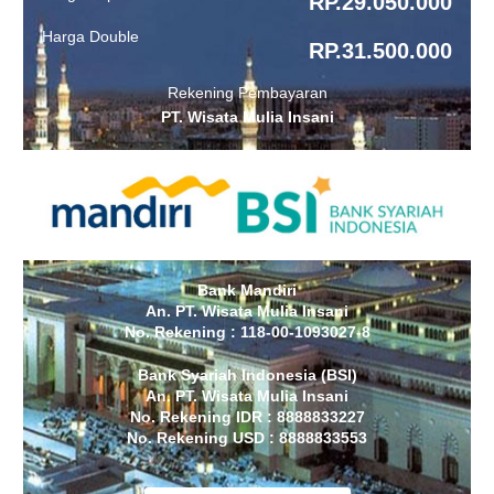
RP.29.050.000
Harga Double
RP.31.500.000
Rekening Pembayaran
PT. Wisata Mulia Insani
Bank Mandiri
An. PT. Wisata Mulia Insani
No. Rekening : 118-00-1093027-8
Bank Syariah Indonesia (BSI)
An. PT. Wisata Mulia Insani
No. Rekening IDR : 8888833227
No. Rekening USD : 8888833553