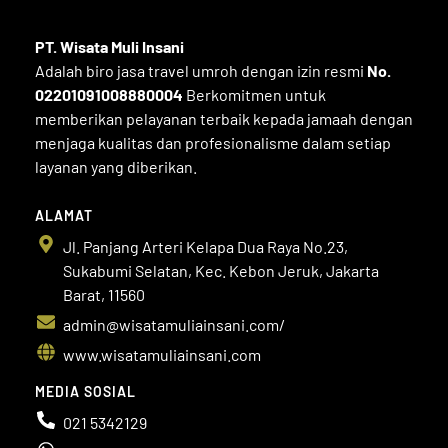
PT. Wisata Muli
Insani
Adalah biro jasa travel umroh dengan izin resmi
No.
02201091008880004
Berkomitmen untuk
memberikan pelayanan terbaik kepada jamaah dengan
menjaga kualitas dan profesionalisme dalam setiap
layanan yang diberikan.
ALAMAT
Jl. Panjang Arteri Kelapa Dua Raya No.23,
Sukabumi Selatan, Kec. Kebon Jeruk, Jakarta
Barat, 11560
admin@wisatamuliainsani.com/
www.wisatamuliainsani.com
MEDIA SOSIAL
021 5342129