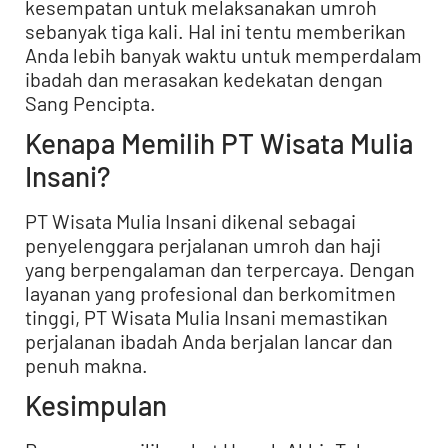
kesempatan untuk melaksanakan umroh
sebanyak tiga kali. Hal ini tentu memberikan
Anda lebih banyak waktu untuk memperdalam
ibadah dan merasakan kedekatan dengan
Sang Pencipta.
Kenapa Memilih PT Wisata Mulia
Insani?
PT Wisata Mulia Insani dikenal sebagai
penyelenggara perjalanan umroh dan haji
yang berpengalaman dan terpercaya. Dengan
layanan yang profesional dan berkomitmen
tinggi, PT Wisata Mulia Insani memastikan
perjalanan ibadah Anda berjalan lancar dan
penuh makna.
Kesimpulan