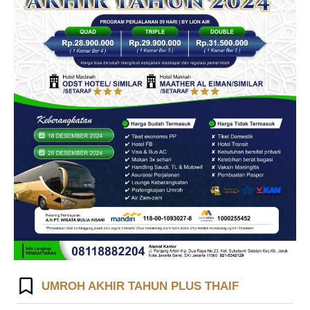
UMROH AKHIR TAHUN PLUS THAIF