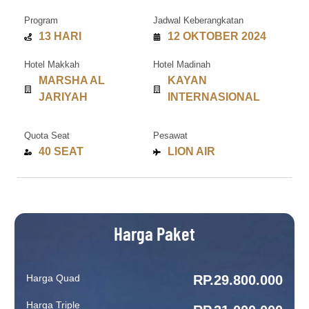
Program
Jadwal Keberangkatan
13 HARI
12 OKTOBER 2024
Hotel Makkah
Hotel Madinah
MARSHA AL
KAYAN
JARIYAH
INTERNASIONAL
Quota Seat
Pesawat
40 SEAT
LION AIR
Harga Paket
Harga Quad
RP.29.800.000
Harga Triple