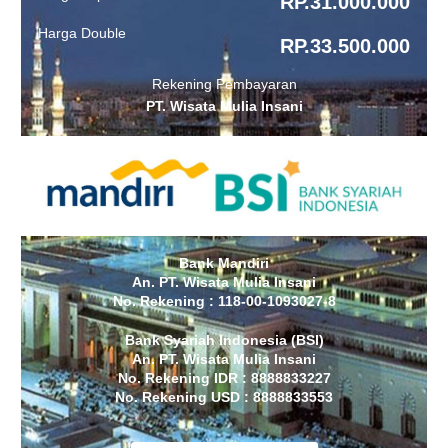
RP.31.000.000
Harga Double
RP.33.500.000
Rekening Pembayaran
PT. Wisata Mulia Insani
Bank Mandiri
An. PT. Wisata Mulia Insani
No. Rekening : 118-00-1093027-8
Bank Syariah Indonesia (BSI)
An. PT. Wisata Mulia Insani
No. Rekening IDR : 8888833227
No. Rekening USD : 8888833553