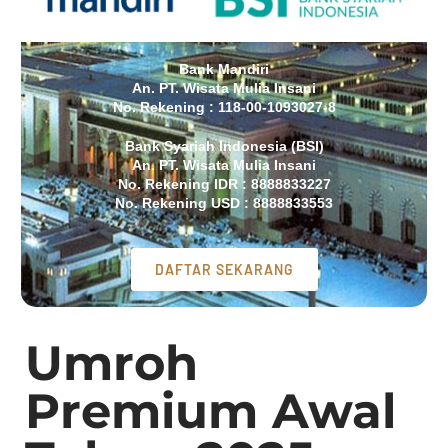
Bank Mandiri
An. PT. Wisata Mulia Insani
No. Rekening : 118-00-1093027-8
Bank Syariah Indonesia (BSI)
An. PT. Wisata Mulia Insani
No. Rekening IDR : 8888833227
No. Rekening USD : 8888833553
DAFTAR SEKARANG
Umroh
Premium Awal