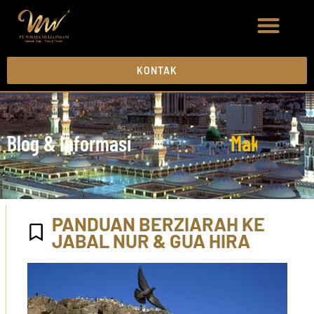
KONTAK
Blog & Informasi
M
a
k
k
a
h
M
a
PANDUAN BERZIARAH KE
JABAL NUR & GUA HIRA