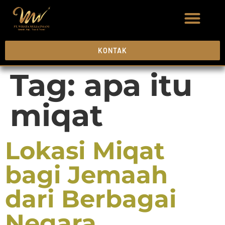
KONTAK
Tag:
apa itu
miqat
Lokasi Miqat
bagi Jemaah
dari Berbagai
Negara