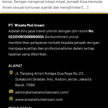
benar. Dengan mengenal lokasi miqat, jemaah bisa memulai
ihram sesuai tuntunan syariat dan menghindari […]
PT. Wisata Muli
Insani
Adalah biro jasa travel umroh dengan izin resmi
No.
02201091008880004
Berkomitmen untuk
memberikan pelayanan terbaik kepada jamaah dengan
menjaga kualitas dan profesionalisme dalam setiap
layanan yang diberikan.
ALAMAT
Jl. Panjang Arteri Kelapa Dua Raya No.23,
Sukabumi Selatan, Kec. Kebon Jeruk, Jakarta
Barat, 11560
admin@wisatamuliainsani.com/
www.wisatamuliainsani.com