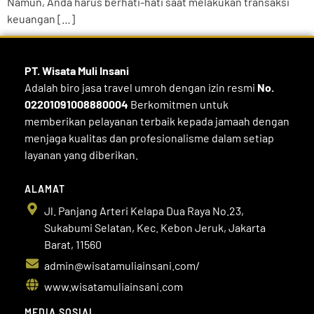
Namun, Anda harus berhati-hati saat melakukan transaksi
keuangan […]
PT. Wisata Muli
Insani
Adalah biro jasa travel umroh dengan izin resmi
No.
02201091008880004
Berkomitmen untuk
memberikan pelayanan terbaik kepada jamaah dengan
menjaga kualitas dan profesionalisme dalam setiap
layanan yang diberikan.
ALAMAT
Jl. Panjang Arteri Kelapa Dua Raya No.23,
Sukabumi Selatan, Kec. Kebon Jeruk, Jakarta
Barat, 11560
admin@wisatamuliainsani.com/
www.wisatamuliainsani.com
MEDIA SOSIAL