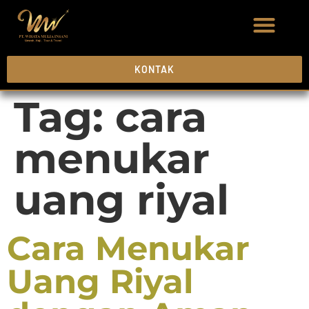
KONTAK
Tag:
cara
menukar
uang riyal
Cara Menukar
Uang Riyal