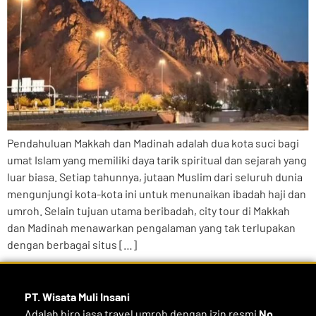
Pendahuluan Makkah dan Madinah adalah dua kota suci bagi
umat Islam yang memiliki daya tarik spiritual dan sejarah yang
luar biasa. Setiap tahunnya, jutaan Muslim dari seluruh dunia
mengunjungi kota-kota ini untuk menunaikan ibadah haji dan
umroh. Selain tujuan utama beribadah, city tour di Makkah
dan Madinah menawarkan pengalaman yang tak terlupakan
dengan berbagai situs […]
PT. Wisata Muli
Insani
Adalah biro jasa travel umroh dengan izin resmi
No.