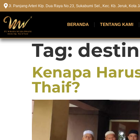
Jl. Panjang Arteri Klp. Dua Raya No.23, Sukabumi Sel., Kec. Kb. Jeruk, Kota
BERANDA
TENTANG KAMI
Tag:
destin
Kenapa Harus
Thaif?