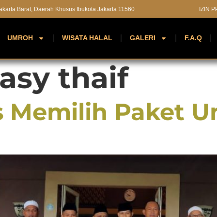
 Jakarta Barat, Daerah Khusus Ibukota Jakarta 11560
IZIN 
UMROH
WISATA HALAL
GALERI
F.A.Q
asy thaif
 Memilih Paket U