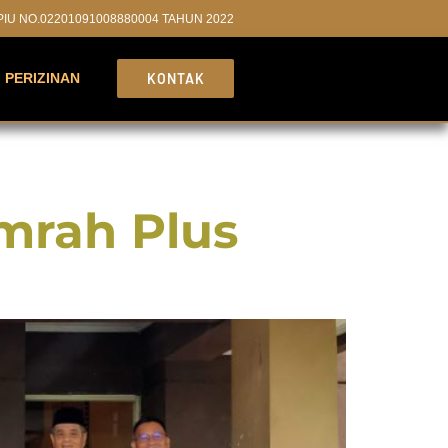
PPIU NO.02201091008880004 TAHUN 2022
PERIZINAN
KONTAK
mrah Plus