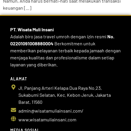
Namun, Anda harus berhati-hati saat melakukan transaksi
keuangan […]
PT. Wisata Muli
Insani
Adalah biro jasa travel umroh dengan izin resmi
No.
02201091008880004
Berkomitmen untuk
memberikan pelayanan terbaik kepada jamaah dengan
menjaga kualitas dan profesionalisme dalam setiap
layanan yang diberikan.
ALAMAT
Jl. Panjang Arteri Kelapa Dua Raya No.23,
Sukabumi Selatan, Kec. Kebon Jeruk, Jakarta
Barat, 11560
admin@wisatamuliainsani.com/
www.wisatamuliainsani.com
MEDIA SOSIAL