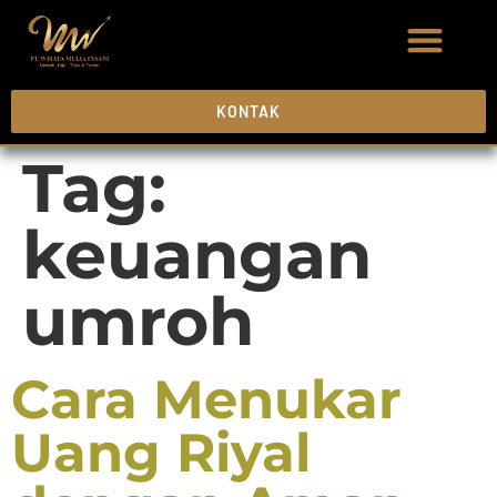
KONTAK
Tag:
keuangan
umroh
Cara Menukar
Uang Riyal