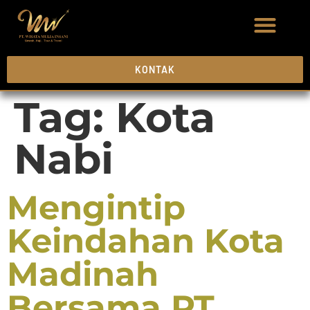
KONTAK
Tag:
Kota
Nabi
Mengintip
Keindahan Kota
Madinah
Bersama PT