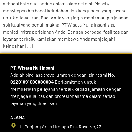
sebagai kota suci kedua dalam Islam setelah Mekah,
menyimpan berbagai keindahan dan keagungan yang sayang
untuk dilewatkan. Bagi Anda yang ingin menikmati perjalanan
spiritual yang penuh makna, PT Wisata Mulia Insani siap
menjadi mitra perjalanan Anda. Dengan berbagai fasilitas dan
layanan terbaik, kami akan membawa Anda menjelajahi
keindahan […]
PT. Wisata Muli
Insani
Adalah biro jasa travel umroh dengan izin resmi
No.
02201091008880004
Berkomitmen untuk
memberikan pelayanan terbaik kepada jamaah dengan
menjaga kualitas dan profesionalisme dalam setiap
layanan yang diberikan.
ALAMAT
Jl. Panjang Arteri Kelapa Dua Raya No.23,