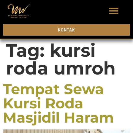
KONTAK
Tag:
kursi
roda umroh
Tempat Sewa
Kursi Roda
Masjidil Haram