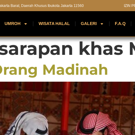
 Jakarta Barat, Daerah Khusus Ibukota Jakarta 11560
IZIN 
UMROH
WISATA HALAL
GALERI
F.A.Q
sarapan khas 
Orang Madinah