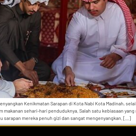
nyangkan Kenikmatan Sarapan di Kota Nabi Kota Madinah, selain
makanan sehari-hari penduduknya. Salah satu kebiasaan yang me
nu sarapan mereka penuh gizi dan sangat mengenyangkan. […]