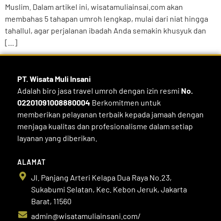
Muslim. Dalam artikel ini, wisatamuliainsai.com akan
membahas 5 tahapan umroh lengkap, mulai dari niat hingga
tahallul, agar perjalanan ibadah Anda semakin khusyuk dan
[…]
PT. Wisata Muli
Insani
Adalah biro jasa travel umroh dengan izin resmi
No.
02201091008880004
Berkomitmen untuk
memberikan pelayanan terbaik kepada jamaah dengan
menjaga kualitas dan profesionalisme dalam setiap
layanan yang diberikan.
ALAMAT
Jl. Panjang Arteri Kelapa Dua Raya No.23,
Sukabumi Selatan, Kec. Kebon Jeruk, Jakarta
Barat, 11560
admin@wisatamuliainsani.com/