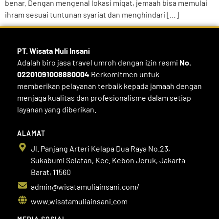
benar. Dengan mengenal lokasi miqat, jemaah bisa memulai
ihram sesuai tuntunan syariat dan menghindari […]
PT. Wisata Muli
Insani
Adalah biro jasa travel umroh dengan izin resmi
No.
02201091008880004
Berkomitmen untuk
memberikan pelayanan terbaik kepada jamaah dengan
menjaga kualitas dan profesionalisme dalam setiap
layanan yang diberikan.
ALAMAT
Jl. Panjang Arteri Kelapa Dua Raya No.23,
Sukabumi Selatan, Kec. Kebon Jeruk, Jakarta
Barat, 11560
admin@wisatamuliainsani.com/
www.wisatamuliainsani.com