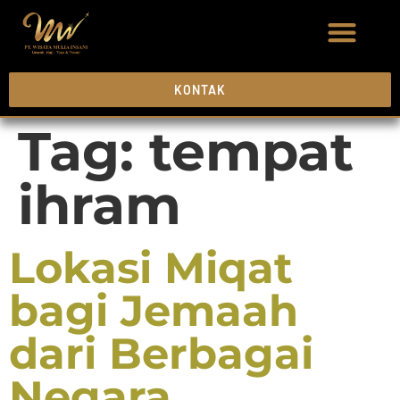
KONTAK
Tag:
tempat
ihram
Lokasi Miqat
bagi Jemaah
dari Berbagai
Negara