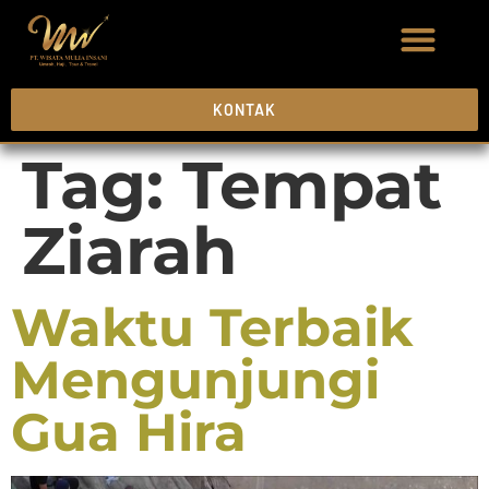
KONTAK
Tag:
Tempat
Ziarah
Waktu Terbaik
Mengunjungi
Gua Hira