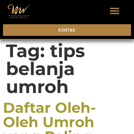
KONTAK
Tag:
tips
belanja
umroh
Daftar Oleh-
Oleh Umroh