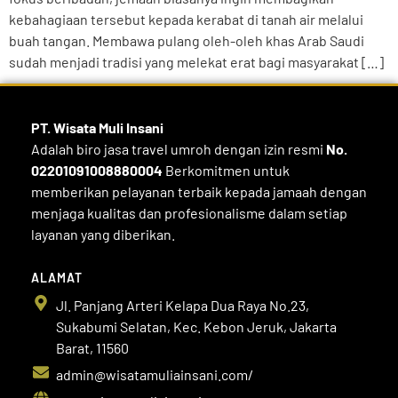
kebahagiaan tersebut kepada kerabat di tanah air melalui
buah tangan. Membawa pulang oleh-oleh khas Arab Saudi
sudah menjadi tradisi yang melekat erat bagi masyarakat […]
PT. Wisata Muli
Insani
Adalah biro jasa travel umroh dengan izin resmi
No.
02201091008880004
Berkomitmen untuk
memberikan pelayanan terbaik kepada jamaah dengan
menjaga kualitas dan profesionalisme dalam setiap
layanan yang diberikan.
ALAMAT
Jl. Panjang Arteri Kelapa Dua Raya No.23,
Sukabumi Selatan, Kec. Kebon Jeruk, Jakarta
Barat, 11560
admin@wisatamuliainsani.com/