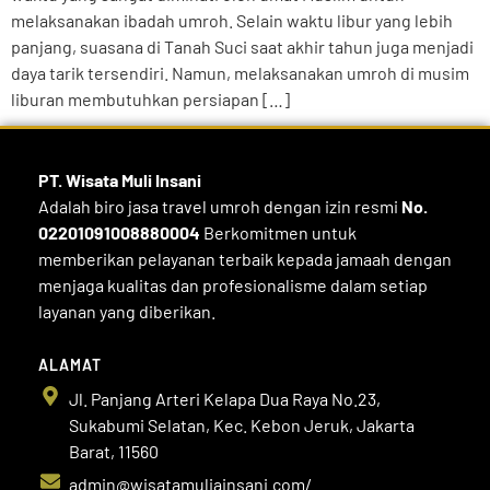
melaksanakan ibadah umroh. Selain waktu libur yang lebih
panjang, suasana di Tanah Suci saat akhir tahun juga menjadi
daya tarik tersendiri. Namun, melaksanakan umroh di musim
liburan membutuhkan persiapan […]
PT. Wisata Muli
Insani
Adalah biro jasa travel umroh dengan izin resmi
No.
02201091008880004
Berkomitmen untuk
memberikan pelayanan terbaik kepada jamaah dengan
menjaga kualitas dan profesionalisme dalam setiap
layanan yang diberikan.
ALAMAT
Jl. Panjang Arteri Kelapa Dua Raya No.23,
Sukabumi Selatan, Kec. Kebon Jeruk, Jakarta
Barat, 11560
admin@wisatamuliainsani.com/