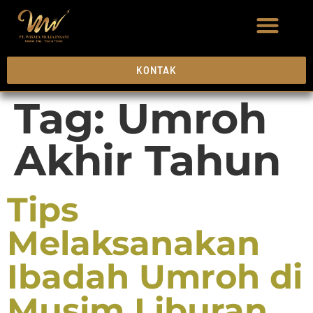
KONTAK
Tag:
Umroh
Akhir Tahun
Tips
Melaksanakan
Ibadah Umroh di
Musim Liburan