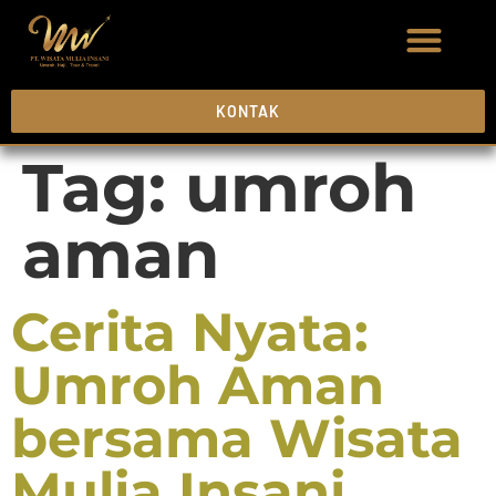
KONTAK
Tag:
umroh
aman
Cerita Nyata:
Umroh Aman
bersama Wisata
Mulia Insani,