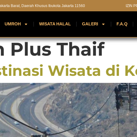
 Jakarta Barat, Daerah Khusus Ibukota Jakarta 11560
IZIN 
UMROH
WISATA HALAL
GALERI
F.A.Q
 Plus Thaif
inasi Wisata di K