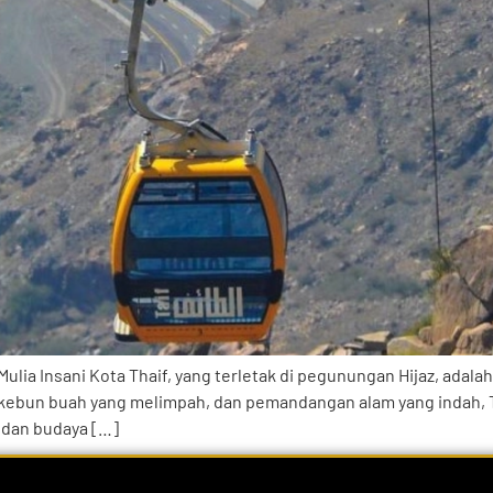
ulia Insani Kota Thaif, yang terletak di pegunungan Hijaz, adala
n-kebun buah yang melimpah, dan pemandangan alam yang indah, T
 dan budaya […]