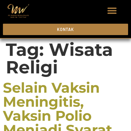
KONTAK
Tag:
Wisata
Religi
Selain Vaksin
Meningitis,
Vaksin Polio
Menjadi Syarat