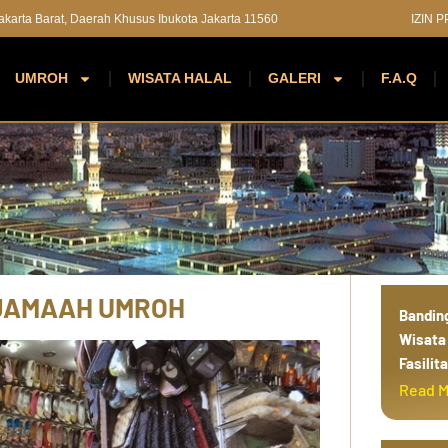
 Jakarta Barat, Daerah Khusus Ibukota Jakarta 11560
IZIN 
UMROH
WISATA HALAL
GALERI
F.A.Q
d
i
n
a
h
 JAMAAH UMROH
Bandin
Wisata 
Fasilit
Read 