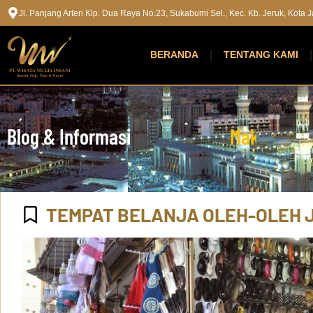
Jl. Panjang Arteri Klp. Dua Raya No.23, Sukabumi Sel., Kec. Kb. Jeruk, Kota
BERANDA
TENTANG KAMI
Blog & Informasi
M
a
k
k
a
h
M
a
TEMPAT BELANJA OLEH-OLEH