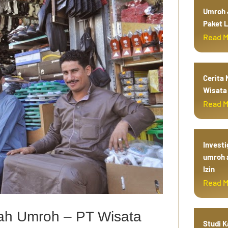
Umroh J
Paket L
Read 
Cerita
Wisata 
Read 
Investi
umroh 
Izin
Read 
ah Umroh – PT Wisata
Studi 