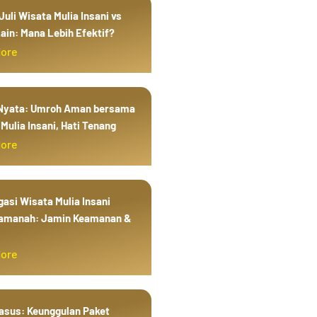
uli Wisata Mulia Insani vs
ain: Mana Lebih Efektif?
More
 Nyata: Umroh Aman bersama
Mulia Insani, Hati Tenang
More
gasi Wisata Mulia Insani
amanah: Jamin Keamanan &
More
Kasus: Keunggulan Paket