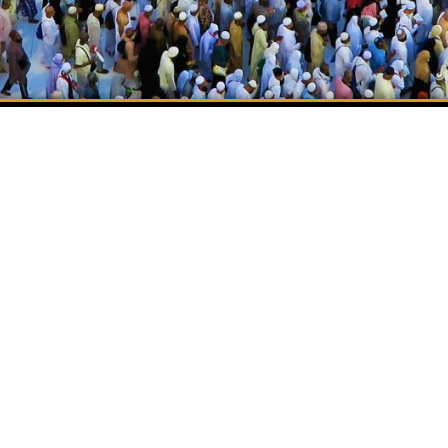
PT. Wisata Muli
Insani
Adalah biro jasa travel umroh dengan izin resmi
No.
02201091008880004
Berkomitmen untuk
memberikan pelayanan terbaik kepada jamaah dengan
menjaga kualitas dan profesionalisme dalam setiap
layanan yang diberikan.
ALAMAT
Jl. Panjang Arteri Kelapa Dua Raya No.23,
Sukabumi Selatan, Kec. Kebon Jeruk, Jakarta
Barat, 11560
admin@wisatamuliainsani.com/