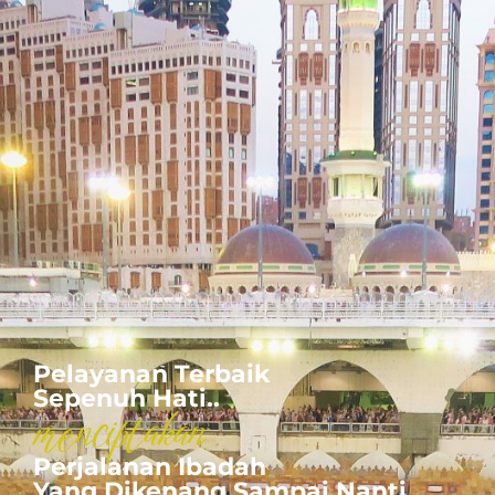
KONTAK
Pelayanan Terbaik
Sepenuh Hati..
menciptakan
Perjalanan Ibadah
Yang Dikenang Sampai Nanti