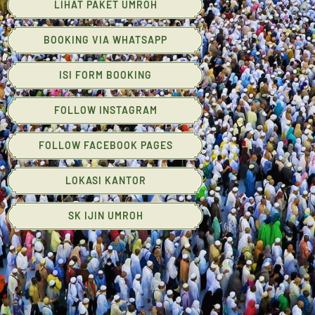
LIHAT PAKET UMROH
BOOKING VIA WHATSAPP
ISI FORM BOOKING
FOLLOW INSTAGRAM
FOLLOW FACEBOOK PAGES
LOKASI KANTOR
SK IJIN UMROH