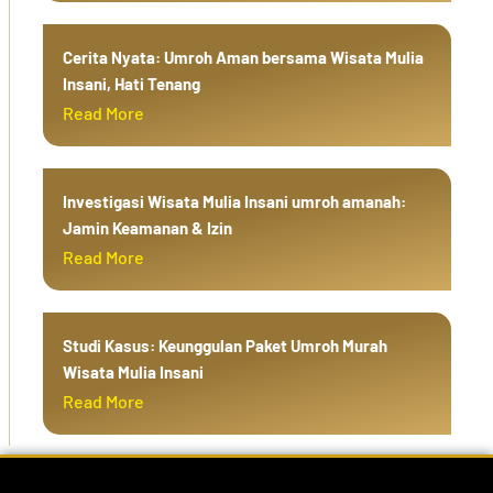
Cerita Nyata: Umroh Aman bersama Wisata Mulia
Insani, Hati Tenang
Read More
Investigasi Wisata Mulia Insani umroh amanah:
Jamin Keamanan & Izin
Read More
Studi Kasus: Keunggulan Paket Umroh Murah
Wisata Mulia Insani
Read More