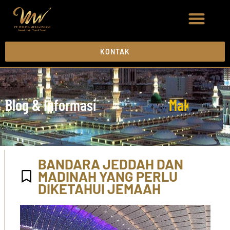
KONTAK
Blog & Informasi
M
a
k
k
a
h
M
a
BANDARA JEDDAH DAN
MADINAH YANG PERLU
DIKETAHUI JEMAAH