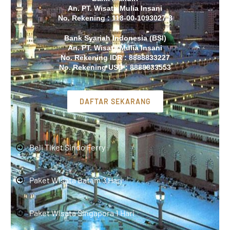
An. PT. Wisata Mulia Insani
No. Rekening : 118-00-1093027-8
Bank Syariah Indonesia (BSI)
An. PT. Wisata Mulia Insani
No. Rekening IDR : 8888833227
No. Rekening USD : 8888833553
DAFTAR SEKARANG
Beli Tiket Sindo Ferry
Paket WIsata Batam 3 Hari
Paket Wisata Singapora 1 Hari