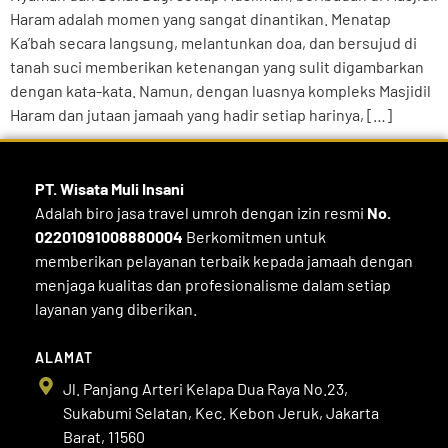
Haram adalah momen yang sangat dinantikan. Menatap
Ka’bah secara langsung, melantunkan doa, dan bersujud di
tanah suci memberikan ketenangan yang sulit digambarkan
dengan kata-kata. Namun, dengan luasnya kompleks Masjidil
Haram dan jutaan jamaah yang hadir setiap harinya, […]
PT. Wisata Muli
Insani
Adalah biro jasa travel umroh dengan izin resmi
No.
02201091008880004
Berkomitmen untuk
memberikan pelayanan terbaik kepada jamaah dengan
menjaga kualitas dan profesionalisme dalam setiap
layanan yang diberikan.
ALAMAT
Jl. Panjang Arteri Kelapa Dua Raya No.23,
Sukabumi Selatan, Kec. Kebon Jeruk, Jakarta
Barat, 11560