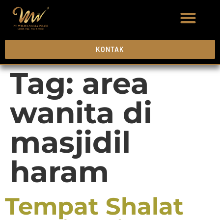
KONTAK
Tag:
area
wanita di
masjidil
haram
Tempat Shalat