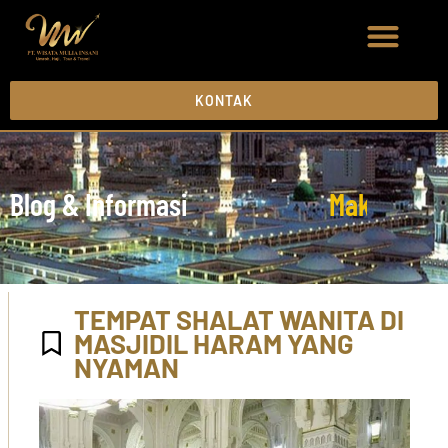
KONTAK
Blog & Informasi
M
a
k
k
a
h
M
a
TEMPAT SHALAT WANITA DI
MASJIDIL HARAM YANG
NYAMAN