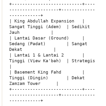
+---------------------------+----
-------------------+-------------
------------+

| King Abdullah Expansion   | 
Sangat Tinggi (Adem)  | Sedikit 
Jauh            |

| Lantai Dasar (Ground)     | 
Sedang (Padat)        | Sangat 
Dekat            |

| Lantai 1 & Lantai 2       | 
Tinggi (View Ka'bah)  | Strategis               
|

| Basement King Fahd        | 
Tinggi (Dingin)       | Dekat 
Zamzam Tower      |

+---------------------------+----
-------------------+-------------