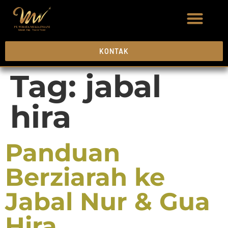
KONTAK
Tag:
jabal
hira
Panduan
Berziarah ke
Jabal Nur & Gua
Hira