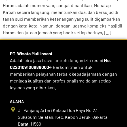
Haram adalah momen yang sangat dinantikan. Menatap
Ka’bah secara langsung, melantunkan doa, dan bersujud di
tanah suci memberikan ketenangan yang sulit digambarkan
dengan kata-kata. Namun, dengan luasnya kompleks Masjidil
Haram dan jutaan jamaah yang hadir setiap harinya, […]
PT. Wisata Muli
Insani
Adalah biro jasa travel umroh dengan izin resmi
No.
02201091008880004
Berkomitmen untuk
memberikan pelayanan terbaik kepada jamaah dengan
menjaga kualitas dan profesionalisme dalam setiap
layanan yang diberikan.
ALAMAT
Jl. Panjang Arteri Kelapa Dua Raya No.23,
Sukabumi Selatan, Kec. Kebon Jeruk, Jakarta
Barat, 11560