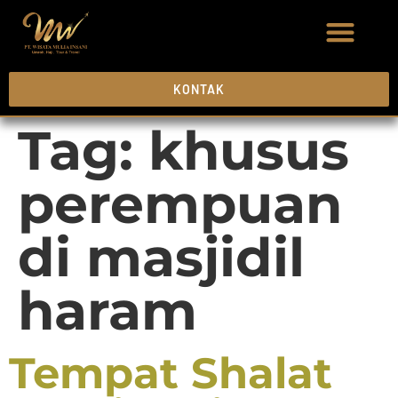
KONTAK
Tag:
khusus
perempuan
di masjidil
haram
Tempat Shalat