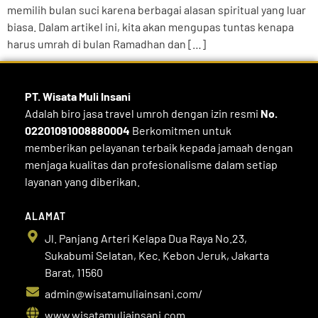
memilih bulan suci karena berbagai alasan spiritual yang luar
biasa. Dalam artikel ini, kita akan mengupas tuntas kenapa
harus umrah di bulan Ramadhan dan […]
PT. Wisata Muli
Insani
Adalah biro jasa travel umroh dengan izin resmi
No.
02201091008880004
Berkomitmen untuk
memberikan pelayanan terbaik kepada jamaah dengan
menjaga kualitas dan profesionalisme dalam setiap
layanan yang diberikan.
ALAMAT
Jl. Panjang Arteri Kelapa Dua Raya No.23,
Sukabumi Selatan, Kec. Kebon Jeruk, Jakarta
Barat, 11560
admin@wisatamuliainsani.com/
www.wisatamuliainsani.com