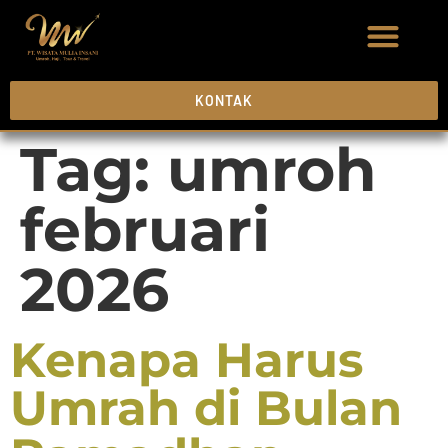
KONTAK
Tag:
umroh
februari
2026
Kenapa Harus
Umrah di Bulan