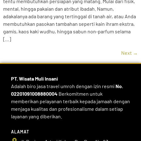
tentu membutuhkan persiapan yang matang. Mulai dari fisik,
mental, hingga pakaian dan atribut ibadah. Namun,
adakalanya ada barang yang tertinggal di tanah air, atau Anda
membutuhkan pasokan tambahan seperti kain ihram ekstra,
gamis, kaos kaki wudhu, hingga sabun non-parfum selama
[…]
Next
→
PT. Wisata Muli
Insani
Adalah biro jasa travel umroh dengan izin resmi
No.
02201091008880004
Berkomitmen untuk
memberikan pelayanan terbaik kepada jamaah dengan
menjaga kualitas dan profesionalisme dalam setiap
layanan yang diberikan.
ALAMAT