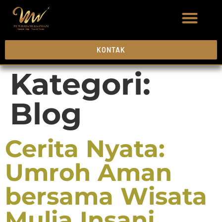
KONTAK
Kategori:
Blog
Cerita Nyata:
Umroh Aman
bersama Wisata
Mulia Insani,